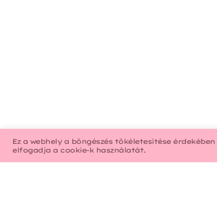
Ez a webhely a böngészés tökéletesítése érdekében 
elfogadja a cookie-k használatát.