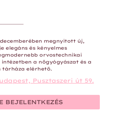
4 decemberében megnyitott új,
e elegáns és kényelmes
 legmodernebb orvostechnikai
t intézetben a nőgyógyászat és a
 tárháza elérhető.
udapest, Pusztaszeri út 59.
E BEJELENTKEZÉS