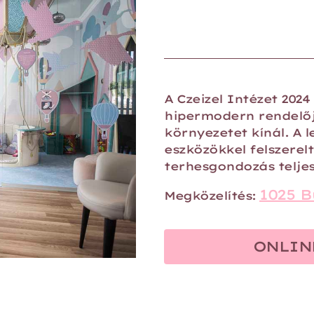
A Czeizel Intézet 202
hipermodern rendelőj
környezetet kínál. A
eszközökkel felszerel
terhesgondozás teljes
1025 B
Megközelítés:
ONLIN